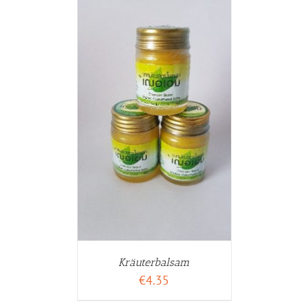
WARENKORB
ETAILS
Kräuterbalsam
€
4.35