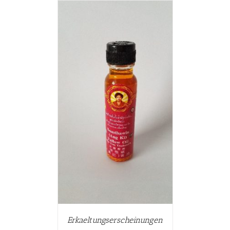
WARENKORB
ETAILS
Erkaeltungserscheinungen