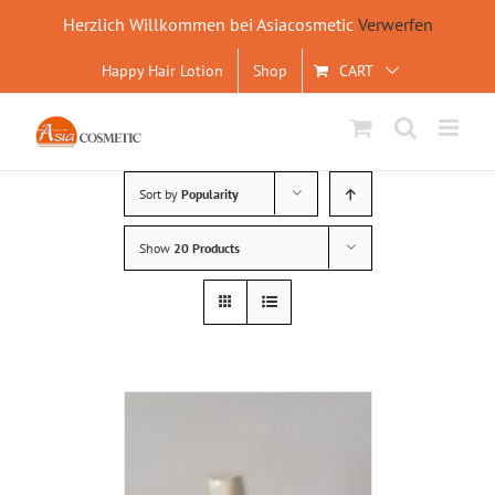
Herzlich Willkommen bei Asiacosmetic
Verwerfen
Skip
Happy Hair Lotion
Shop
CART
to
content
Sort by
Popularity
Show
20 Products