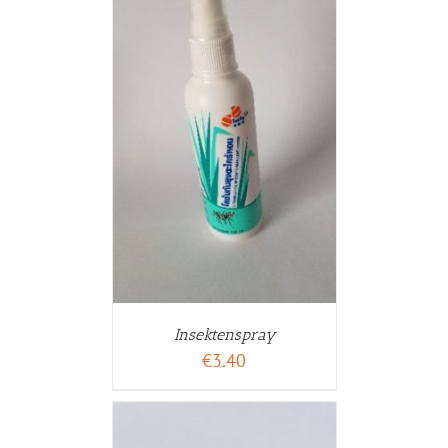
WARENKORB
ETAILS
Insektenspray
€
3.40