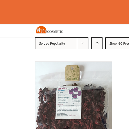
Skip
to
content
Sort by
Popularity
Show
60 Pro
ENKORB
/